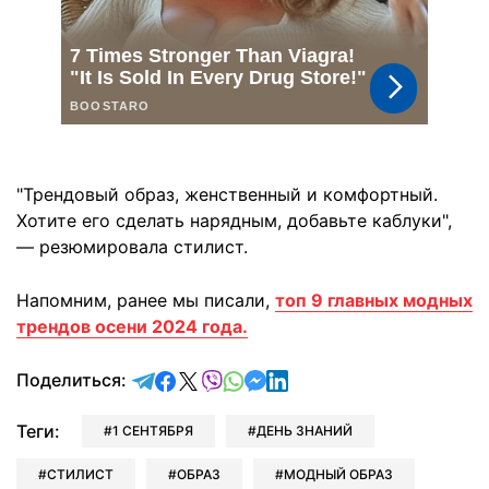
"Трендовый образ, женственный и комфортный.
Хотите его сделать нарядным, добавьте каблуки",
— резюмировала стилист.
Напомним, ранее мы писали,
топ 9 главных модных
трендов осени 2024 года.
отправить в Telegram
поделиться в Facebook
поделиться в X
отправить в Viber
отправить в Whatsapp
отправить в Messenger
отправить в LinkedIn
Поделиться:
Теги:
1 СЕНТЯБРЯ
ДЕНЬ ЗНАНИЙ
СТИЛИСТ
ОБРАЗ
МОДНЫЙ ОБРАЗ