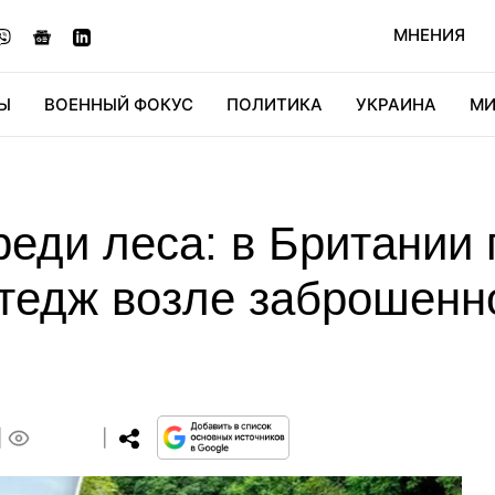
МНЕНИЯ
Ы
ВОЕННЫЙ ФОКУС
ПОЛИТИКА
УКРАИНА
МИ
ОНОМИКА
ДИДЖИТАЛ
АВТО
МИРФАН
КУЛЬТ
реди леса: в Британии
ттедж возле заброшен
0