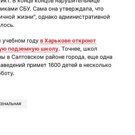
икт. В конце концов нарушительнице
иками СБУ. Сама она утверждала, что
личной жизни", однако административной
лось.
м учебном году
в Харькове откроют
шую подземную школу
. Точнее, школ
ны в Салтовском районе города, еще одна
заведений примет 1600 детей в несколько
бботу.
book
iber
в Whatsapp
ь в Messenger
ить в LinkedIn
СЕНАЛЬНАЯ
ook
Google news
 Viber
е в LinkedIn