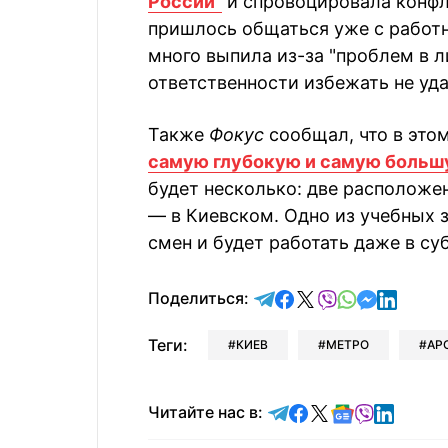
России"
и спровоцировала конфл
пришлось общаться уже с работн
много выпила из-за "проблем в 
ответственности избежать не уда
Также
Фокус
сообщал, что в это
самую глубокую и самую боль
будет несколько: две расположе
— в Киевском. Одно из учебных 
смен и будет работать даже в су
отправить в Telegram
поделиться в Face
поделиться в X
отправить в V
отправить 
отправит
отправ
Поделиться:
Теги:
КИЕВ
МЕТРО
АР
Читайте в Telegram
Читайте в Faceb
Читайте в X
Читайте в 
Читайте в
Читайт
Читайте нас в: