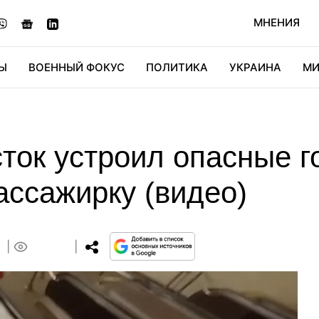
МНЕНИЯ
Ы
ВОЕННЫЙ ФОКУС
ПОЛИТИКА
УКРАИНА
МИ
ОНОМИКА
ДИДЖИТАЛ
АВТО
МИРФАН
КУЛЬТ
ток устроил опасные г
ассажирку (видео)
0