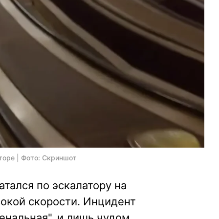
торе | Фото: Скриншот
атался по эскалатору на
сокой скорости. Инцидент
енальная", и лишь чудом