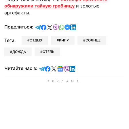
обнаружили тайную гробницу
и золотые
артефакты.
отправить в Telegram
поделиться в Facebook
поделиться в X
отправить в Viber
отправить в Whatsapp
отправить в Messenger
отправить в LinkedIn
Поделиться:
Теги:
ОТДЫХ
КИПР
СОЛНЦЕ
ДОЖДЬ
ОТЕЛЬ
Читайте в Telegram
Читайте в Facebook
Читайте в X
Читайте в Google news
Читайте в Viber
Читайте в LinkedIn
Читайте нас в: