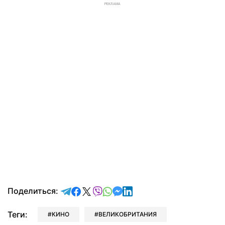
РЕКЛАМА
отправить в Telegram
поделиться в Facebook
поделиться в X
отправить в Viber
отправить в Whatsapp
отправить в Messenger
отправить в LinkedIn
Поделиться:
Теги:
КИНО
ВЕЛИКОБРИТАНИЯ