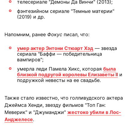
телесериале "Демоны Да Винчи" (2013);
фэнтезийном сериале "Темные материи"
(2019) и др.
Напомним, ранее
Фокус
писал, что:
умер актер Энтони Стюарт Хэд
— звезда
сериала "Баффи — победительница
вампиров";
умерла леди Памела Хикс, которая
была
близкой подругой королевы Елизаветы II
и
подружкой невесты на ее свадьбе.
Также стало известно, что голливудского актера
Джеймса Хенди, звезду фильмов "Топ Ган:
Меверик" и "Джуманджи"
жестоко убили в Лос-
Анджелесе
.