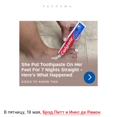
В пятницу, 19 мая,
Брэд Питт и Инес де Рамон