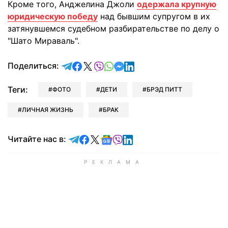
Кроме того, Анджелина Джоли
одержала крупную
юридическую победу
над бывшим супругом в их
затянувшемся судебном разбирательстве по делу о
"Шато Мираваль".
отправить в Telegram
поделиться в Facebook
поделиться в X
отправить в Viber
отправить в Whatsapp
отправить в Messenger
отправить в LinkedIn
Поделиться:
Теги:
ФОТО
ДЕТИ
БРЭД ПИТТ
ЛИЧНАЯ ЖИЗНЬ
БРАК
Читайте в Telegram
Читайте в Facebook
Читайте в X
Читайте в Google news
Читайте в Viber
Читайте в LinkedIn
Читайте нас в: