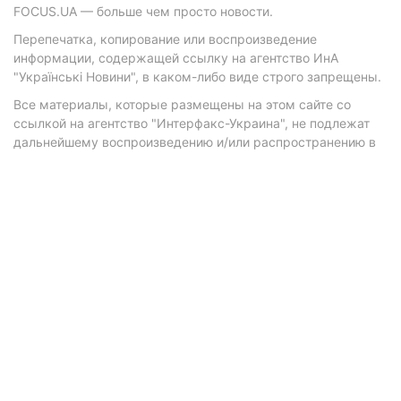
FOCUS.UA — больше чем просто новости.
Перепечатка, копирование или воспроизведение
информации, содержащей ссылку на агентство ИнА
"Українські Новини", в каком-либо виде строго запрещены.
Все материалы, которые размещены на этом сайте со
ссылкой на агентство "Интерфакс-Украина", не подлежат
дальнейшему воспроизведению и/или распространению в
любой форме, кроме как с письменного разрешения
агентства.
Материалы с плашками "Р", "Новости партнеров", "Новости
компаний", "Новости партий", "Инновации", "Позиция",
"Спецпроект при поддержке" публикуются на
коммерческой основе.
© 2026 Фокус. Все права защищены.
Политика конфиденциальности
•
Контакты