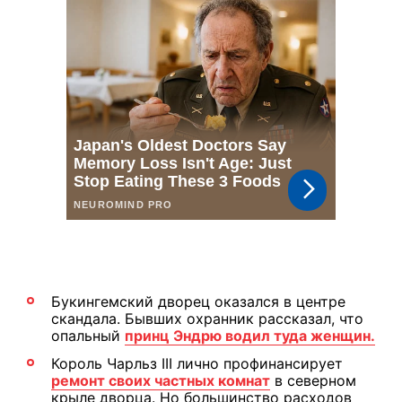
Букингемский дворец оказался в центре
скандала. Бывших охранник рассказал, что
опальный
принц Эндрю водил туда женщин.
Король Чарльз III лично профинансирует
ремонт своих частных комнат
в северном
крыле дворца. Но большинство расходов