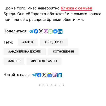
Кроме того, Инес невероятно
близка с семьёй
Бреда. Они её "просто обожают" и с самого начала
приняли её с распростёртыми объятиями.
отправить в Telegram
поделиться в Facebook
поделиться в X
отправить в Viber
отправить в Whatsapp
отправить в Messenger
отправить в LinkedIn
Поделиться:
Теги:
ФОТО
БРЭД ПИТТ
АНДЖЕЛИНА ДЖОЛИ
ОТНОШЕНИЯ
АКТЕР
ИНЕС ДЕ РАМОН
Читайте в Telegram
Читайте в Facebook
Читайте в X
Читайте в Google news
Читайте в Viber
Читайте в LinkedIn
Читайте нас в: