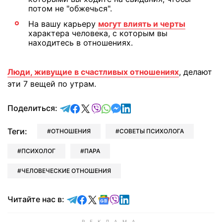
потом не "обжечься".
На вашу карьеру
могут влиять и черты
характера человека, с которым вы
находитесь в отношениях.
Люди, живущие в счастливых отношениях
, делают
эти 7 вещей по утрам.
отправить в Telegram
поделиться в Facebook
поделиться в X
отправить в Viber
отправить в Whatsapp
отправить в Messenger
отправить в LinkedIn
Поделиться:
Теги:
ОТНОШЕНИЯ
СОВЕТЫ ПСИХОЛОГА
ПСИХОЛОГ
ПАРА
ЧЕЛОВЕЧЕСКИЕ ОТНОШЕНИЯ
Читайте в Telegram
Читайте в Facebook
Читайте в X
Читайте в Google news
Читайте в Viber
Читайте в LinkedIn
Читайте нас в: