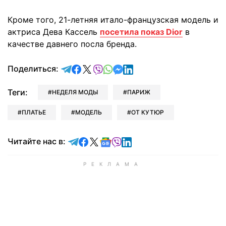
Кроме того, 21-летняя итало-французская модель и
актриса Дева Кассель
посетила показ Dior
в
качестве давнего посла бренда.
отправить в Telegram
поделиться в Facebook
поделиться в X
отправить в Viber
отправить в Whatsapp
отправить в Messenger
отправить в LinkedIn
Поделиться:
Теги:
НЕДЕЛЯ МОДЫ
ПАРИЖ
ПЛАТЬЕ
МОДЕЛЬ
ОТ КУТЮР
Читайте в Telegram
Читайте в Facebook
Читайте в X
Читайте в Google news
Читайте в Viber
Читайте в LinkedIn
Читайте нас в: