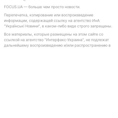
FOCUS.UA — больше чем просто новости.
Перепечатка, копирование или воспроизведение
информации, содержащей ссылку на агентство ИнА
"Українські Новини", в каком-либо виде строго запрещены.
Все материалы, которые размещены на этом сайте со
ссылкой на агентство "Интерфакс-Украина", не подлежат
дальнейшему воспроизведению и/или распространению в
любой форме, кроме как с письменного разрешения
агентства.
Материалы с плашками "Р", "Новости партнеров", "Новости
компаний", "Новости партий", "Инновации", "Позиция",
"Спецпроект при поддержке" публикуются на
коммерческой основе.
© 2026 Фокус. Все права защищены.
Политика конфиденциальности
•
Контакты