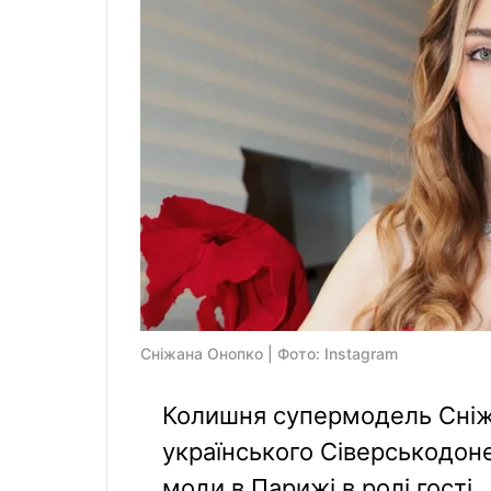
Сніжана Онопко | Фото: Instagram
Колишня супермодель Сніж
українського Сіверськодон
моди в Парижі в ролі гості.