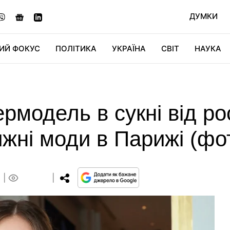
ДУМКИ
ИЙ ФОКУС
ПОЛІТИКА
УКРАЇНА
СВІТ
НАУКА
ДІДЖИТАЛ
АВТО
СВІТФАН
КУ
рмодель в сукні від ро
ижні моди в Парижі (фо
0