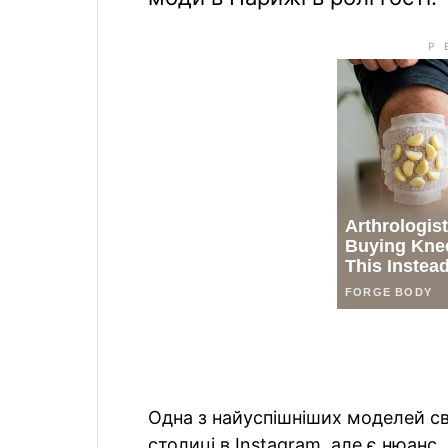
Одна з найуспішніших моделей св
столиці в Instagram, але є нюанс.