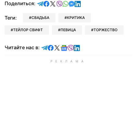
отправить в Telegram
поделиться в Facebook
поделиться в X
отправить в Viber
отправить в Whatsapp
отправить в Messenger
отправить в LinkedIn
Поделиться:
Теги:
СВАДЬБА
КРИТИКА
ТЕЙЛОР СВИФТ
ПЕВИЦА
ТОРЖЕСТВО
Читайте в Telegram
Читайте в Facebook
Читайте в X
Читайте в Google news
Читайте в Viber
Читайте в LinkedIn
Читайте нас в: