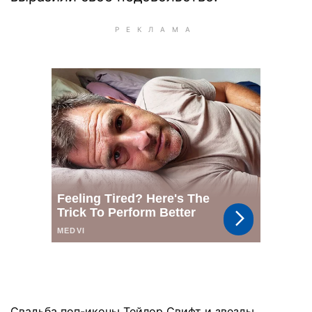
Свадьба поп-иконы Тейлор Свифт и звезды