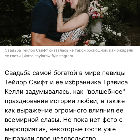
Свадьба Тейлор Свифт оказалась не такой роскошной, как ожидали
ее гости | Фото: taylorswift/instagram
Свадьба самой богатой в мире певицы
Тейлор Свифт и ее избранника Трэвиса
Келли задумывалась, как "волшебное"
празднование истории любви, а также
как выражение огромного влияния ее
всемирной славы. Но пока нет фото с
мероприятия, некоторые гости уже
выразили свое недовольство.