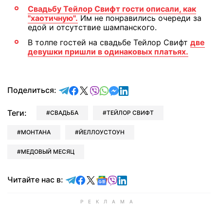
Свадьбу Тейлор Свифт гости описали, как
"хаотичную".
Им не понравились очереди за
едой и отсутствие шампанского.
В толпе гостей на свадьбе Тейлор Свифт
две
девушки пришли в одинаковых платьях.
отправить в Telegram
поделиться в Facebook
поделиться в X
отправить в Viber
отправить в Whatsapp
отправить в Messenger
отправить в LinkedIn
Поделиться:
Теги:
СВАДЬБА
ТЕЙЛОР СВИФТ
МОНТАНА
ЙЕЛЛОУСТОУН
МЕДОВЫЙ МЕСЯЦ
Читайте в Telegram
Читайте в Facebook
Читайте в X
Читайте в Google news
Читайте в Viber
Читайте в LinkedIn
Читайте нас в: