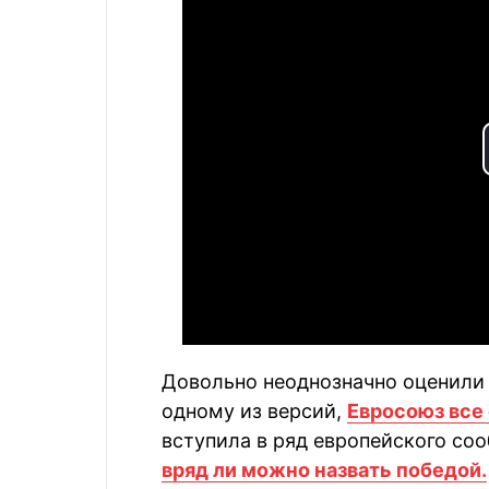
Довольно неоднозначно оценили
одному из версий,
Евросоюз все
вступила в ряд европейского со
вряд ли можно назвать победой.