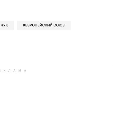
book
iber
в Whatsapp
ь в Messenger
ить в LinkedIn
НЧУК
ЕВРОПЕЙСКИЙ СОЮЗ
ook
Google news
 Viber
е в LinkedIn