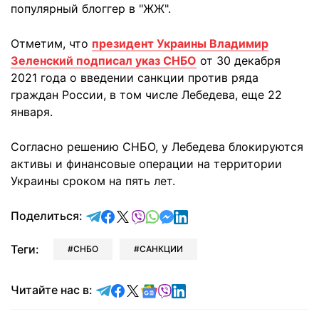
популярный блоггер в "ЖЖ".
Отметим, что
президент Украины Владимир
Зеленский подписал указ СНБО
от 30 декабря
2021 года о введении санкции против ряда
граждан России, в том числе Лебедева, еще 22
января.
Согласно решению СНБО, у Лебедева блокируются
активы и финансовые операции на территории
Украины сроком на пять лет.
отправить в Telegram
поделиться в Facebook
поделиться в X
отправить в Viber
отправить в Whatsapp
отправить в Messenger
отправить в LinkedIn
Поделиться:
Теги:
СНБО
САНКЦИИ
Читайте в Telegram
Читайте в Facebook
Читайте в X
Читайте в Google news
Читайте в Viber
Читайте в LinkedIn
Читайте нас в: