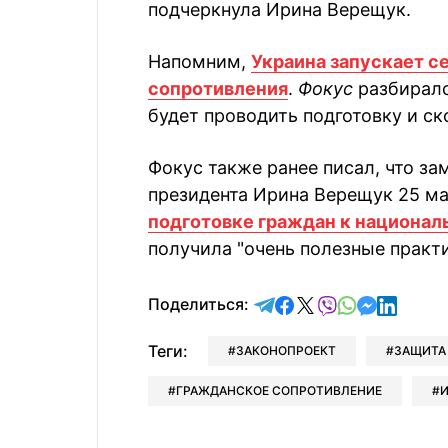
подчеркнула Ирина Верещук.
Напомним,
Украина запускает с
сопротивления
.
Фокус
разбиралс
будет проводить подготовку и ск
Фокус также ранее писал, что з
президента Ирина Верещук 25 м
подготовке граждан к национа
получила "очень полезные практи
отправить в Telegram
поделиться в Face
поделиться в X
отправить в V
отправить 
отправит
отправ
Поделиться:
Теги:
ЗАКОНОПРОЕКТ
ЗАЩИТА
ГРАЖДАНСКОЕ СОПРОТИВЛЕНИЕ
И