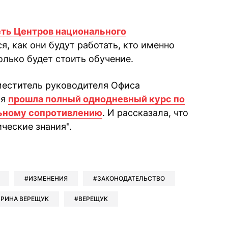
еть Центров национального
я, как они будут работать, кто именно
олько будет стоить обучение.
аместитель руководителя Офиса
ая
прошла полный однодневный курс по
льному сопротивлению
. И рассказала, что
ческие знания".
book
iber
в Whatsapp
ь в Messenger
ить в LinkedIn
ИЗМЕНЕНИЯ
ЗАКОНОДАТЕЛЬСТВО
РИНА ВЕРЕЩУК
ВЕРЕЩУК