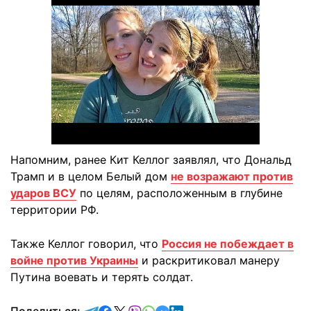
Напомним, ранее Кит Келлог заявлял, что Дональд
Трамп и в целом Белый дом
не возражают против
ударов ВСУ
по целям, расположенным в глубине
территории РФ.
Также Келлог говорил, что
Россия не побеждает в
войне против Украины
и раскритиковал манеру
Путина воевать и терять солдат.
отправить в Telegram
поделиться в Facebook
поделиться в X
отправить в Viber
отправить в Whatsapp
отправить в Messenger
отправить в LinkedIn