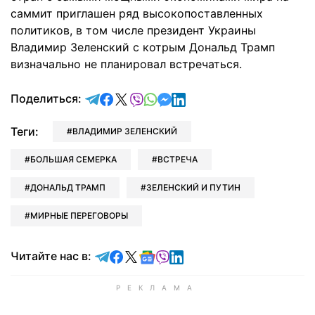
саммит приглашен ряд высокопоставленных
политиков, в том числе президент Украины
Владимир Зеленский с котрым Дональд Трамп
визначально не планировал встречаться.
отправить в Telegram
поделиться в Facebook
поделиться в X
отправить в Viber
отправить в Whatsapp
отправить в Messenger
отправить в LinkedIn
Поделиться:
Теги:
ВЛАДИМИР ЗЕЛЕНСКИЙ
БОЛЬШАЯ СЕМЕРКА
ВСТРЕЧА
ДОНАЛЬД ТРАМП
ЗЕЛЕНСКИЙ И ПУТИН
МИРНЫЕ ПЕРЕГОВОРЫ
Читайте в Telegram
Читайте в Facebook
Читайте в X
Читайте в Google news
Читайте в Viber
Читайте в LinkedIn
Читайте нас в: