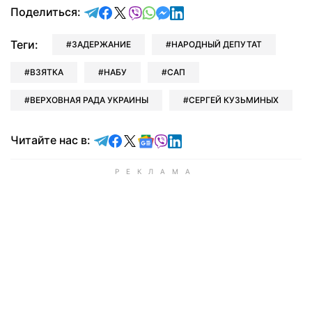
отправить в Telegram
поделиться в Facebook
поделиться в X
отправить в Viber
отправить в Whatsapp
отправить в Messenger
отправить в LinkedIn
Поделиться:
Теги:
ЗАДЕРЖАНИЕ
НАРОДНЫЙ ДЕПУТАТ
ВЗЯТКА
НАБУ
САП
ВЕРХОВНАЯ РАДА УКРАИНЫ
СЕРГЕЙ КУЗЬМИНЫХ
Читайте в Telegram
Читайте в Facebook
Читайте в X
Читайте в Google news
Читайте в Viber
Читайте в LinkedIn
Читайте нас в: