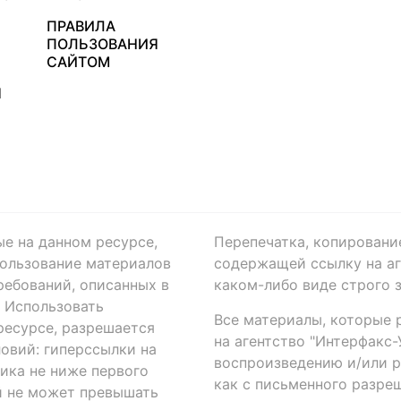
ПРАВИЛА
ПОЛЬЗОВАНИЯ
САЙТОМ
Я
ые на данном ресурсе,
Перепечатка, копировани
ользование материалов
содержащей ссылку на аге
ребований, описанных в
каком-либо виде строго 
. Использовать
Все материалы, которые 
есурсе, разрешается
на агентство "Интерфакс
овий: гиперссылки на
воспроизведению и/или 
ика не ниже первого
как с письменного разреш
й не может превышать