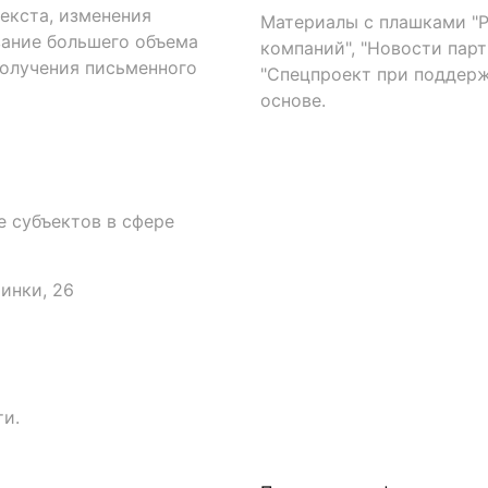
екста, изменения
Материалы с плашками "Р"
вание большего объема
компаний", "Новости парти
получения письменного
"Спецпроект при поддерж
основе.
 субъектов в сфере
аинки, 26
и.