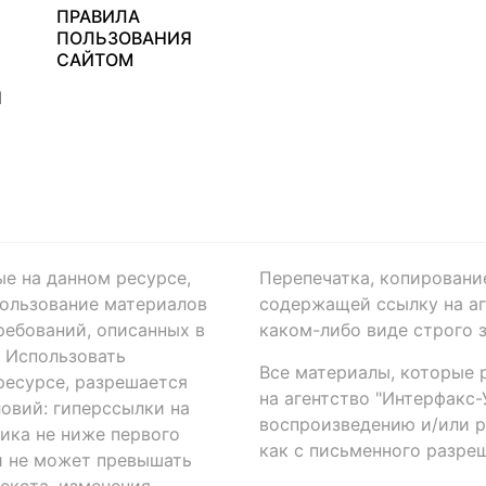
ПРАВИЛА
ПОЛЬЗОВАНИЯ
САЙТОМ
Я
ые на данном ресурсе,
Перепечатка, копировани
ользование материалов
содержащей ссылку на аге
ребований, описанных в
каком-либо виде строго 
. Использовать
Все материалы, которые 
есурсе, разрешается
на агентство "Интерфакс
овий: гиперссылки на
воспроизведению и/или 
ика не ниже первого
как с письменного разреш
й не может превышать