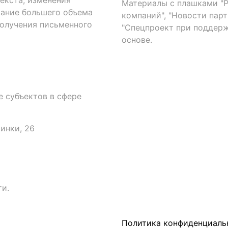
екста, изменения
Материалы с плашками "Р"
вание большего объема
компаний", "Новости парти
получения письменного
"Спецпроект при поддерж
основе.
 субъектов в сфере
аинки, 26
и.
Политика конфиденциаль