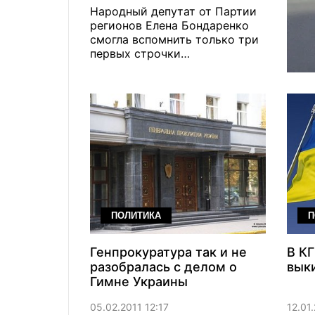
Народный депутат от Партии
регионов Елена Бондаренко
смогла вспомнить только три
первых строчки
национального гимна Украины
ПОЛИТИКА
П
Генпрокуратура так и не
В КГ
разобралась с делом о
выки
Гимне Украины
05.02.2011 12:17
12.01