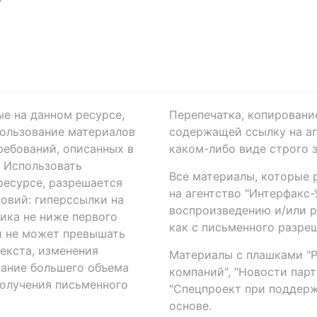
ые на данном ресурсе,
Перепечатка, копировани
ользование материалов
содержащей ссылку на аге
ребований, описанных в
каком-либо виде строго 
. Использовать
Все материалы, которые 
есурсе, разрешается
на агентство "Интерфакс
овий: гиперссылки на
воспроизведению и/или 
ика не ниже первого
как с письменного разреш
й не может превышать
екста, изменения
Материалы с плашками "Р"
вание большего объема
компаний", "Новости парти
получения письменного
"Спецпроект при поддерж
основе.