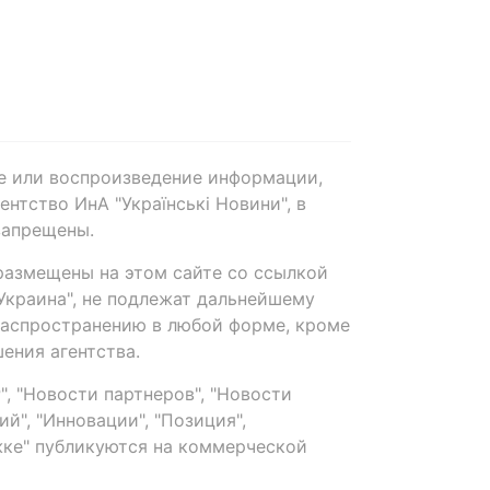
е или воспроизведение информации,
нтство ИнА "Українські Новини", в
запрещены.
размещены на этом сайте со ссылкой
-Украина", не подлежат дальнейшему
распространению в любой форме, кроме
ения агентства.
, "Новости партнеров", "Новости
й", "Инновации", "Позиция",
ке" публикуются на коммерческой