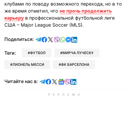
клубами по поводу возможного перехода, но в то
же время отметил, что
не прочь продолжить
карьеру
в профессиональной футбольной лиге
США – Major League Soccer (MLS).
отправить в Telegram
поделиться в Facebook
поделиться в X
отправить в Viber
отправить в Whatsapp
отправить в Messenger
отправить в LinkedIn
Поделиться:
Теги:
ФУТБОЛ
МИРЧА ЛУЧЕСКУ
ЛИОНЕЛЬ МЕССИ
ФК БАРСЕЛОНА
Читайте в Telegram
Читайте в Facebook
Читайте в X
Читайте в Google news
Читайте в Viber
Читайте в LinkedIn
Читайте нас в: