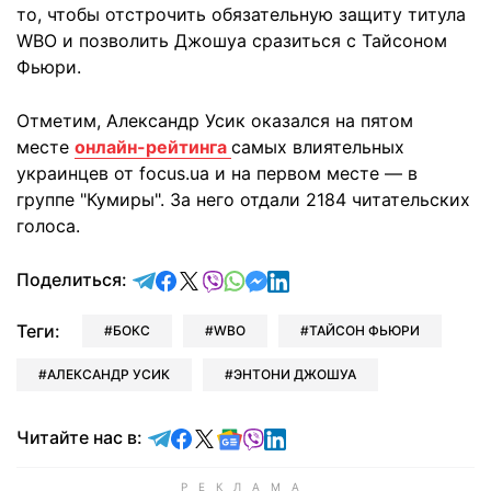
то, чтобы отстрочить обязательную защиту титула
WBO и позволить Джошуа сразиться с Тайсоном
Фьюри.
Отметим, Александр Усик оказался на пятом
месте
онлайн-рейтинга
самых влиятельных
украинцев от focus.ua и на первом месте — в
группе "Кумиры". За него отдали 2184 читательских
голоса.
отправить в Telegram
поделиться в Facebook
поделиться в X
отправить в Viber
отправить в Whatsapp
отправить в Messenger
отправить в LinkedIn
Поделиться:
Теги:
БОКС
WBO
ТАЙСОН ФЬЮРИ
АЛЕКСАНДР УСИК
ЭНТОНИ ДЖОШУА
Читайте в Telegram
Читайте в Facebook
Читайте в X
Читайте в Google news
Читайте в Viber
Читайте в LinkedIn
Читайте нас в: