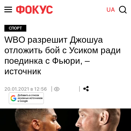
UA
СПОРТ
WBO разрешит Джошуа
отложить бой с Усиком ради
поединка с Фьюри, –
источник
20.01.2021 в 12:56
0