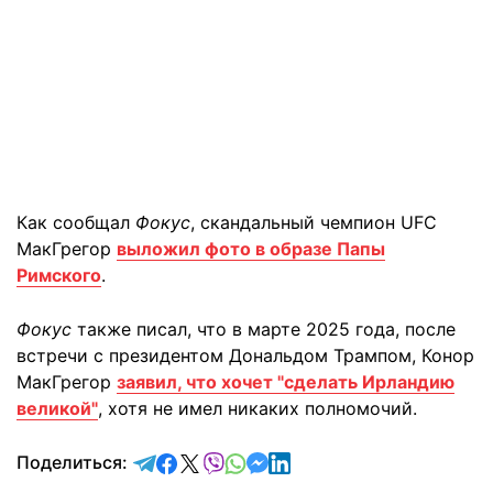
Как сообщал
Фокус
, скандальный чемпион UFC
МакГрегор
выложил фото в образе Папы
Римского
.
Фокус
также писал, что в марте 2025 года, после
встречи с президентом Дональдом Трампом, Конор
МакГрегор
заявил, что хочет "сделать Ирландию
великой"
, хотя не имел никаких полномочий.
отправить в Telegram
поделиться в Facebook
поделиться в X
отправить в Viber
отправить в Whatsapp
отправить в Messenger
отправить в LinkedIn
Поделиться: