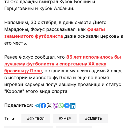
также дважды выиграл Кубок Боснии и
Герцеговины и Кубок Албании.
Напомним, 30 октября, в день смерти Диего
Марадоны,
Фокус
рассказывал, как
фанаты
знаменитого футболиста
даже основали церковь в
его честь.
Ранее
Фоку
с сообщал, что
85 лет исполнилось бы
лучшему футболисту и спортсмену ХХ века
бразильцу Пеле
, оставившему неизгладимый след
в истории мирового футбола и еще во время
игровой карьеры получившему прозвище и статус
"Короля" этого вида спорта
отправить в Telegram
поделиться в Facebook
поделиться в X
отправить в Viber
отправить в Whatsapp
отправить в Messenger
отправить в LinkedIn
Поделиться:
Теги:
ФУТБОЛ
УМЕР
СМЕРТЬ