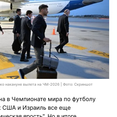
ко накануне вылета на ЧМ-2026 | Фото: Скриншот
на в Чемпионате мира по футболу
к США и Израиль все еще
еская ярость". Но в итоге