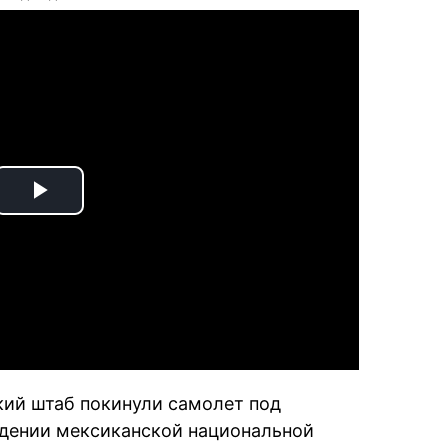
Play
Video
кий штаб покинули самолет под
ждении мексиканской национальной