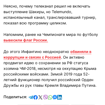
Неясно, почему телеканал решил не включать
выступление Шакиры, но Telemundo,
испаноязычный канал, транслировавший турнир,
показал всю программу целиком.
Напомним, ранее на Чемпионате мира по футболу
вывесили флаг России.
До этого Инфантино неоднократно
обвиняли в
коррупции и связях с Россией
. Он активно
продвигал идею о сохранении за РФ статуса
хозяина ЧМ-2018, несмотря на оккупацию Крыма
российскими войсками. Зимой 2019 года 52-
летний функционер получил российский Орден
Дружбы из рук главы Кремля Владимира Путина.
отправить в Telegram
поделиться в Facebook
поделиться в X
отправить в Viber
отправить в Whatsapp
отправить в Messenger
отправить в LinkedIn
Поделиться: