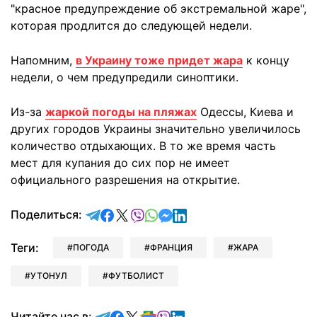
"красное предупреждение об экстремальной жаре",
которая продлится до следующей недели.
Напомним,
в Украину тоже придет жара
к концу
недели, о чем предупредили синоптики.
Из-за
жаркой погоды на пляжах
Одессы, Киева и
других городов Украины значительно увеличилось
количество отдыхающих. В то же время часть
мест для купания до сих пор не имеет
официального разрешения на открытие.
отправить в Telegram
поделиться в Facebook
поделиться в X
отправить в Viber
отправить в Whatsapp
отправить в Messenger
отправить в LinkedIn
Поделиться:
Теги:
ПОГОДА
ФРАНЦИЯ
ЖАРА
УТОНУЛ
ФУТБОЛИСТ
Читайте в Telegram
Читайте в Facebook
Читайте в X
Читайте в Google news
Читайте в Viber
Читайте в LinkedIn
Читайте нас в: