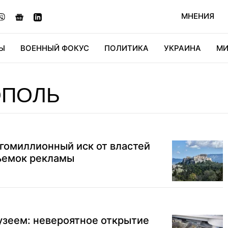
МНЕНИЯ
Ы
ВОЕННЫЙ ФОКУС
ПОЛИТИКА
УКРАИНА
МИ
ОНОМИКА
ДИДЖИТАЛ
АВТО
МИРФАН
КУЛЬТ
ОПОЛЬ
гомиллионный иск от властей
съемок рекламы
узеем: невероятное открытие