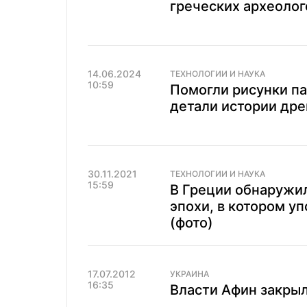
греческих археолог
14.06.2024
ТЕХНОЛОГИИ И НАУКА
10:59
Помогли рисунки па
детали истории дре
30.11.2021
ТЕХНОЛОГИИ И НАУКА
15:59
В Греции обнаружи
эпохи, в котором у
(фото)
17.07.2012
УКРАИНА
16:35
Власти Афин закрыл