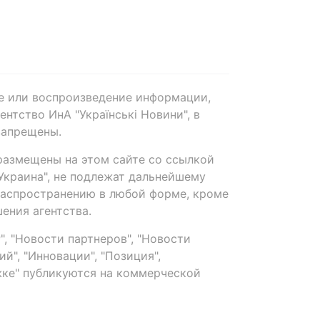
е или воспроизведение информации,
нтство ИнА "Українські Новини", в
запрещены.
размещены на этом сайте со ссылкой
-Украина", не подлежат дальнейшему
распространению в любой форме, кроме
ения агентства.
, "Новости партнеров", "Новости
й", "Инновации", "Позиция",
ке" публикуются на коммерческой