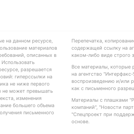
ые на данном ресурсе,
Перепечатка, копировани
ользование материалов
содержащей ссылку на аге
ребований, описанных в
каком-либо виде строго 
. Использовать
Все материалы, которые 
есурсе, разрешается
на агентство "Интерфакс
овий: гиперссылки на
воспроизведению и/или 
ика не ниже первого
как с письменного разреш
й не может превышать
екста, изменения
Материалы с плашками "Р"
вание большего объема
компаний", "Новости парти
получения письменного
"Спецпроект при поддерж
основе.