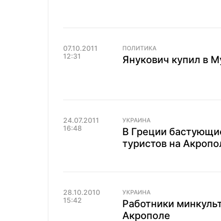
07.10.2011
ПОЛИТИКА
12:31
Янукович купил в М
24.07.2011
УКРАИНА
16:48
В Греции бастующи
туристов на Акропо
28.10.2010
УКРАИНА
15:42
Работники минкульт
Акрополе