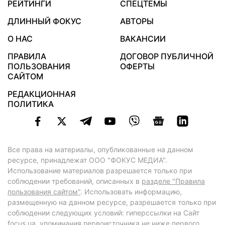
РЕЙТИНГИ
СПЕЦТЕМЫ
ДЛИННЫЙ ФОКУС
АВТОРЫ
О НАС
ВАКАНСИИ
ПРАВИЛА
ДОГОВОР ПУБЛИЧНОЙ
ПОЛЬЗОВАНИЯ
ОФЕРТЫ
САЙТОМ
РЕДАКЦИОННАЯ
ПОЛИТИКА
Все права на материалы, опубликованные на данном
ресурсе, принадлежат ООО "ФОКУС МЕДИА".
Использование материалов разрешается только при
соблюдении требований, описанных в
разделе "Правила
пользования сайтом"
. Использовать информацию,
размещенную на данном ресурсе, разрешается только при
соблюдении следующих условий: гиперссылки на Сайт
focus.ua
, упоминания первоисточника не ниже первого