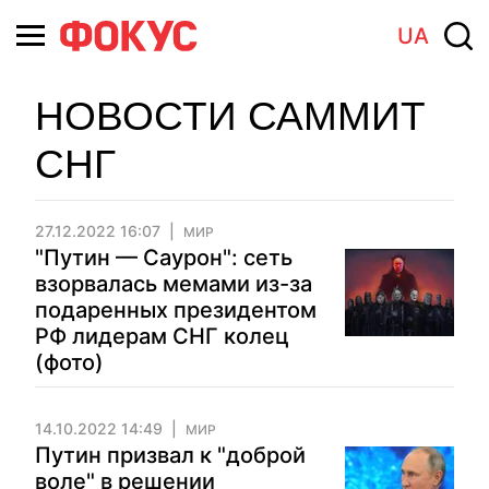
UA
НОВОСТИ САММИТ
СНГ
27.12.2022 16:07
МИР
"Путин — Саурон": сеть
взорвалась мемами из-за
подаренных президентом
РФ лидерам СНГ колец
(фото)
14.10.2022 14:49
МИР
Путин призвал к "доброй
воле" в решении