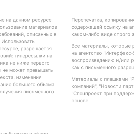
ые на данном ресурсе,
Перепечатка, копировани
ользование материалов
содержащей ссылку на аге
ребований, описанных в
каком-либо виде строго 
. Использовать
Все материалы, которые 
есурсе, разрешается
на агентство "Интерфакс
овий: гиперссылки на
воспроизведению и/или 
ика не ниже первого
как с письменного разреш
й не может превышать
екста, изменения
Материалы с плашками "Р"
вание большего объема
компаний", "Новости парти
получения письменного
"Спецпроект при поддерж
основе.
 субъектов в сфере