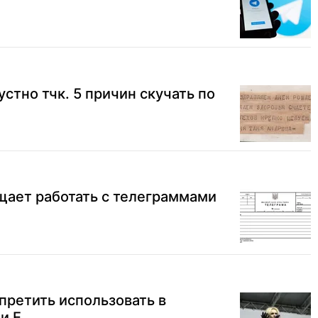
стно тчк. 5 причин скучать по
щает работать с телеграммами
претить использовать в
и Е