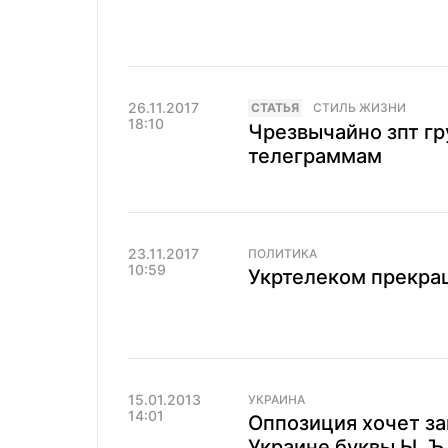
26.11.2017
CТАТЬЯ
СТИЛЬ ЖИЗНИ
18:10
Чрезвычайно зпт гру
телеграммам
23.11.2017
ПОЛИТИКА
10:59
Укртелеком прекра
15.01.2013
УКРАИНА
14:01
Оппозиция хочет за
Украине буквы Ы, Ъ 