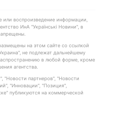
е или воспроизведение информации,
нтство ИнА "Українські Новини", в
запрещены.
размещены на этом сайте со ссылкой
-Украина", не подлежат дальнейшему
распространению в любой форме, кроме
ения агентства.
, "Новости партнеров", "Новости
й", "Инновации", "Позиция",
ке" публикуются на коммерческой