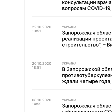
консультации врача
вопросам COVID-19,
22.10.2020
УКРАИНА
13:51
Запорожская облас
реализации проект
строительство", – В
20.10.2020
УКРАИНА
18:51
В Запорожской обл
противотуберкулезн
ждали четыре года,
08.10.2020
УКРАИНА
14:59
Запорожская област
заболеваемости COV