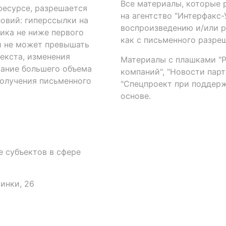
Все материалы, которые 
есурсе, разрешается
на агентство "Интерфакс
овий: гиперссылки на
воспроизведению и/или 
ика не ниже первого
как с письменного разреш
й не может превышать
екста, изменения
Материалы с плашками "Р"
вание большего объема
компаний", "Новости парти
получения письменного
"Спецпроект при поддерж
основе.
 субъектов в сфере
аинки, 26