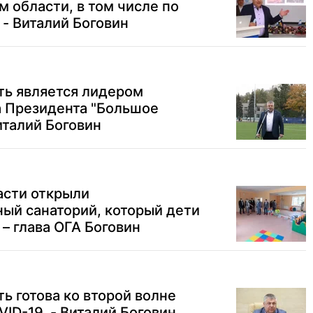
м области, в том числе по
 - Виталий Боговин
ть является лидером
а Президента "Большое
италий Боговин
асти открыли
ый санаторий, который дети
 – глава ОГА Боговин
ь готова ко второй волне
ID-19, - Виталий Боговин