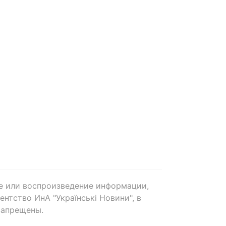
е или воспроизведение информации,
нтство ИнА "Українські Новини", в
запрещены.