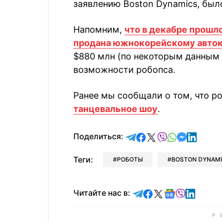
заявлению Boston Dynamics, был
Напомним,
что в декабре прошл
продана южнокорейскому авток
$880 млн (по некоторым данным 
возможности робопса.
Ранее мы сообщали о том, что 
танцевальное шоу
.
отправить в Telegram
поделиться в Face
поделиться в X
отправить в V
отправить 
отправит
отправ
Поделиться:
Теги:
РОБОТЫ
BOSTON DYNAM
Читайте в Telegram
Читайте в Faceb
Читайте в X
Читайте в 
Читайте в
Читайт
Читайте нас в: