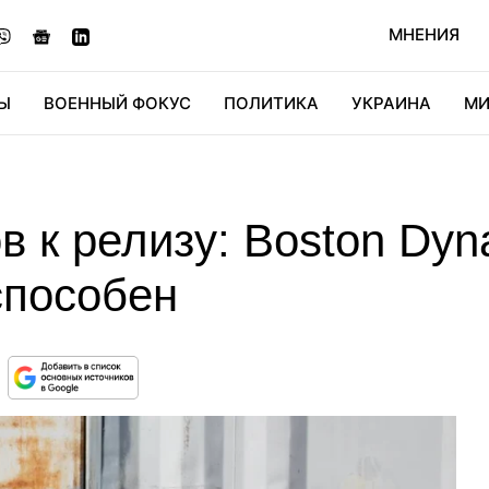
МНЕНИЯ
Ы
ВОЕННЫЙ ФОКУС
ПОЛИТИКА
УКРАИНА
МИ
ОНОМИКА
ДИДЖИТАЛ
АВТО
МИРФАН
КУЛЬТ
ов к релизу: Вoston Dy
 способен