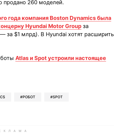
о продано 260 моделей.
ого года компания Boston Dynamics была
онцерну Hyundai Motor Group
за
— за $1 млрд). В Hyundai хотят расширить
роботы
Atlas и Spot устроили настоящее
book
iber
в Whatsapp
ь в Messenger
ить в LinkedIn
ICS
РОБОТ
SPOT
ook
Google news
 Viber
е в LinkedIn