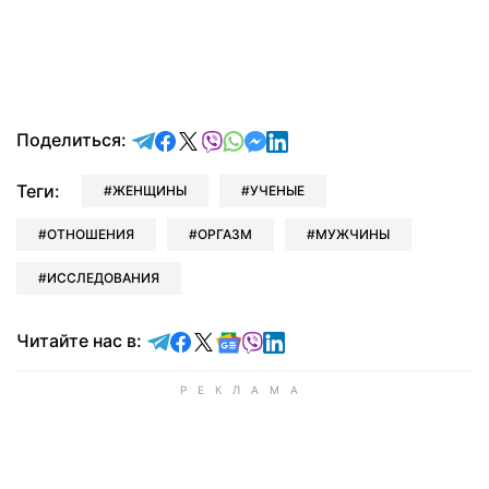
отправить в Telegram
поделиться в Facebook
поделиться в X
отправить в Viber
отправить в Whatsapp
отправить в Messenger
отправить в LinkedIn
Поделиться:
Теги:
ЖЕНЩИНЫ
УЧЕНЫЕ
ОТНОШЕНИЯ
ОРГАЗМ
МУЖЧИНЫ
ИССЛЕДОВАНИЯ
Читайте в Telegram
Читайте в Facebook
Читайте в X
Читайте в Google news
Читайте в Viber
Читайте в LinkedIn
Читайте нас в: