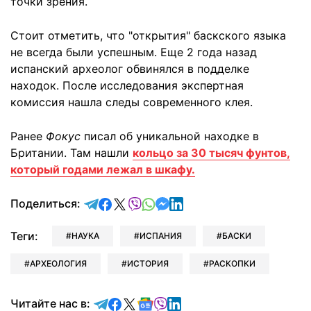
точки зрения.
Стоит отметить, что "открытия" баскского языка
не всегда были успешным. Еще 2 года назад
испанский археолог обвинялся в подделке
находок. После исследования экспертная
комиссия нашла следы современного клея.
Ранее
Фокус
писал об уникальной находке в
Британии. Там нашли
кольцо за 30 тысяч фунтов,
который годами лежал в шкафу.
отправить в Telegram
поделиться в Facebook
поделиться в X
отправить в Viber
отправить в Whatsapp
отправить в Messenger
отправить в LinkedIn
Поделиться:
Теги:
НАУКА
ИСПАНИЯ
БАСКИ
АРХЕОЛОГИЯ
ИСТОРИЯ
РАСКОПКИ
Читайте в Telegram
Читайте в Facebook
Читайте в X
Читайте в Google news
Читайте в Viber
Читайте в LinkedIn
Читайте нас в: