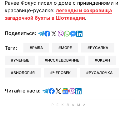
Ранее
Фокус
писал о доме с привидениями и
красавице-русалке:
легенды и сокровища
загадочной бухты в Шотландии
.
отправить в Telegram
поделиться в Facebook
поделиться в X
отправить в Viber
отправить в Whatsapp
отправить в Messenger
отправить в LinkedIn
Поделиться:
Теги:
РЫБА
МОРЕ
РУСАЛКА
УЧЕНЫЕ
ИССЛЕДОВАНИЕ
ОКЕАН
БИОЛОГИЯ
ЧЕЛОВЕК
РУСАЛОЧКА
Читайте в Telegram
Читайте в Facebook
Читайте в X
Читайте в Google news
Читайте в Viber
Читайте в LinkedIn
Читайте нас в: