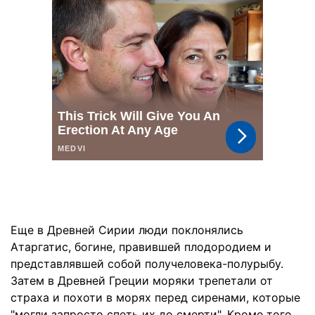
Еще в Древней Сирии люди поклонялись
Атаргатис, богине, правившей плодородием и
представлявшей собой получеловека-полурыбу.
Затем в Древней Греции моряки трепетали от
страха и похоти в морях перед сиренами, которые
"могли запросто спеть их до смерти". Кроме того