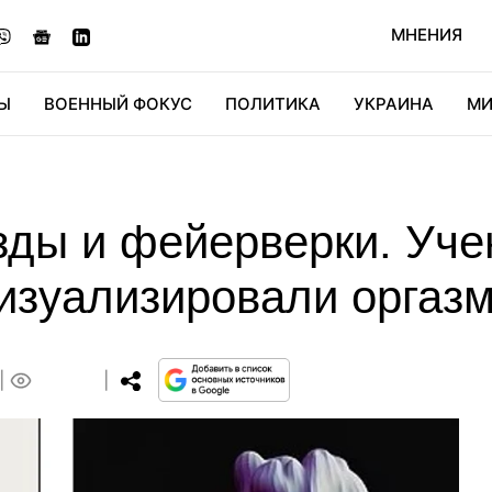
МНЕНИЯ
Ы
ВОЕННЫЙ ФОКУС
ПОЛИТИКА
УКРАИНА
МИ
ОНОМИКА
ДИДЖИТАЛ
АВТО
МИРФАН
КУЛЬТ
ды и фейерверки. Уче
зуализировали оргазм
0