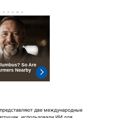
е представляют две международные
игрушек, использовали ИИ для