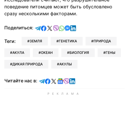
поведение питомцев может быть обусловлено
сразу несколькими факторами.
отправить в Telegram
поделиться в Facebook
поделиться в X
отправить в Viber
отправить в Whatsapp
отправить в Messenger
отправить в LinkedIn
Поделиться:
Теги:
ЗЕМЛЯ
ГЕНЕТИКА
ПРИРОДА
АКУЛА
ОКЕАН
БИОЛОГИЯ
ГЕНЫ
ДИКАЯ ПРИРОДА
АКУЛЫ
Читайте в Telegram
Читайте в Facebook
Читайте в X
Читайте в Google news
Читайте в Viber
Читайте в LinkedIn
Читайте нас в: