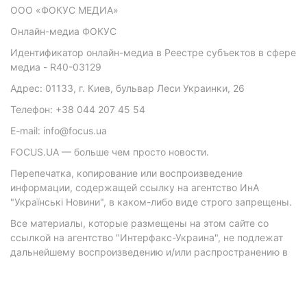
ООО «ФОКУС МЕДИА»
Онлайн-медиа ФОКУС
Идентификатор онлайн-медиа в Реестре субъектов в сфере
медиа - R40-03129
Адрес: 01133, г. Киев, бульвар Леси Украинки, 26
Телефон: +38 044 207 45 54
E-mail: info@focus.ua
FOCUS.UA — больше чем просто новости.
Перепечатка, копирование или воспроизведение
информации, содержащей ссылку на агентство ИнА
"Українські Новини", в каком-либо виде строго запрещены.
Все материалы, которые размещены на этом сайте со
ссылкой на агентство "Интерфакс-Украина", не подлежат
дальнейшему воспроизведению и/или распространению в
любой форме, кроме как с письменного разрешения
агентства.
Материалы с плашками "Р", "Новости партнеров", "Новости