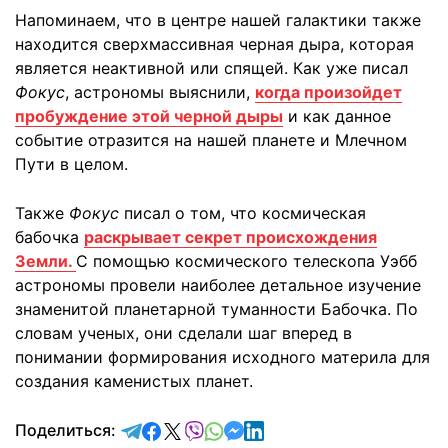
Напоминаем, что в центре нашей галактики также
находится сверхмассивная черная дыра, которая
является неактивной или спящей. Как уже писал
Фокус
, астрономы выяснили,
когда произойдет
пробуждение этой черной дыры
и как данное
событие отразится на нашей планете и Млечном
Пути в целом.
Также
Фокус
писал о том, что космическая
бабочка
раскрывает секрет происхождения
Земли.
С помощью космического телескопа Уэбб
астрономы провели наиболее детальное изучение
знаменитой планетарной туманности Бабочка. По
словам ученых, они сделали шаг вперед в
понимании формирования исходного материла для
создания каменистых планет.
отправить в Telegram
поделиться в Facebook
поделиться в X
отправить в Viber
отправить в Whatsapp
отправить в Messenger
отправить в LinkedIn
Поделиться: