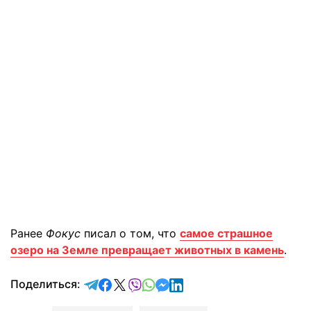
Ранее
Фокус
писал о том, что
самое страшное
озеро на Земле превращает животных в камень
.
отправить в Telegram
поделиться в Facebook
поделиться в X
отправить в Viber
отправить в Whatsapp
отправить в Messenger
отправить в LinkedIn
Поделиться: