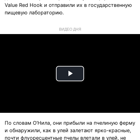
Value Red Hook и отправили их в государственную
пищевую лабораторию.
ВИДЕО ДНЯ
Play
Video
По словам О’Нила, они прибыли на пчелиную ферму
и обнаружили, как в улей залетают ярко-красные,
почти флуоресцентные пчелы влетали в улей, не