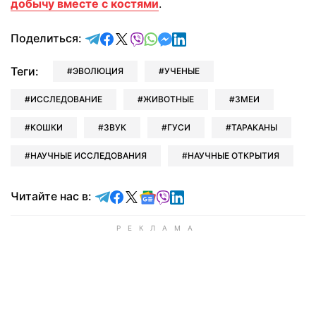
добычу вместе с костями
.
отправить в Telegram
поделиться в Facebook
поделиться в X
отправить в Viber
отправить в Whatsapp
отправить в Messenger
отправить в LinkedIn
Поделиться:
Теги:
ЭВОЛЮЦИЯ
УЧЕНЫЕ
ИССЛЕДОВАНИЕ
ЖИВОТНЫЕ
ЗМЕИ
КОШКИ
ЗВУК
ГУСИ
ТАРАКАНЫ
НАУЧНЫЕ ИССЛЕДОВАНИЯ
НАУЧНЫЕ ОТКРЫТИЯ
Читайте в Telegram
Читайте в Facebook
Читайте в X
Читайте в Google news
Читайте в Viber
Читайте в LinkedIn
Читайте нас в: