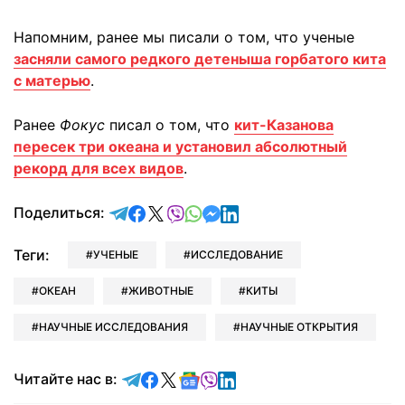
Напомним, ранее мы писали о том, что ученые
засняли самого редкого детеныша горбатого кита
с матерью
.
Ранее
Фокус
писал о том, что
кит-Казанова
пересек три океана и установил абсолютный
рекорд для всех видов
.
отправить в Telegram
поделиться в Facebook
поделиться в X
отправить в Viber
отправить в Whatsapp
отправить в Messenger
отправить в LinkedIn
Поделиться:
Теги:
УЧЕНЫЕ
ИССЛЕДОВАНИЕ
ОКЕАН
ЖИВОТНЫЕ
КИТЫ
НАУЧНЫЕ ИССЛЕДОВАНИЯ
НАУЧНЫЕ ОТКРЫТИЯ
Читайте в Telegram
Читайте в Facebook
Читайте в X
Читайте в Google news
Читайте в Viber
Читайте в LinkedIn
Читайте нас в: