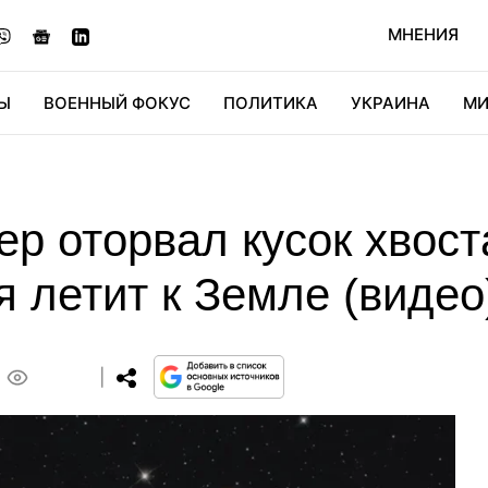
МНЕНИЯ
Ы
ВОЕННЫЙ ФОКУС
ПОЛИТИКА
УКРАИНА
МИ
ОНОМИКА
ДИДЖИТАЛ
АВТО
МИРФАН
КУЛЬТ
р оторвал кусок хвост
я летит к Земле (видео
0