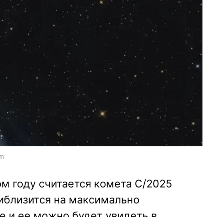
om
ом году считается комета C/2025
иблизится на максимально
е и ее можно будет увидеть в