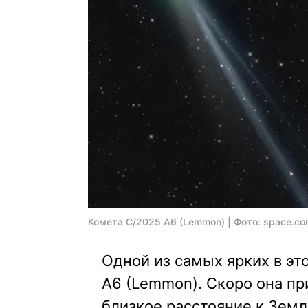
Комета C/2025 A6 (Lemmon) | Фото: space.c
Одной из самых ярких в эт
A6 (Lemmon). Скоро она пр
близкое расстояние к Земл