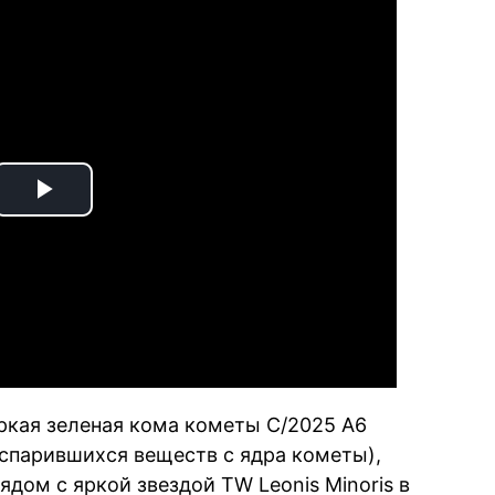
Play
Video
ркая зеленая кома кометы C/2025 A6
испарившихся веществ с ядра кометы),
ядом с яркой звездой TW Leonis Minoris в