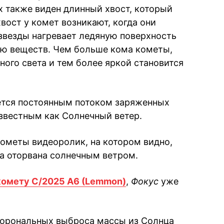
х также виден длинный хвост, который
хвост у комет возникают, когда они
звезды нагревает ледяную поверхность
ию веществ. Чем больше кома кометы,
ого света и тем более яркой становится
ется постоянным потоком заряженных
звестным как Солнечный ветер.
ометы видеоролик, на котором видно,
ла оторвана солнечным ветром.
 комету C/2025 A6 (Lemmon)
,
Фокус
уже
 корональных выброса массы из Солнца