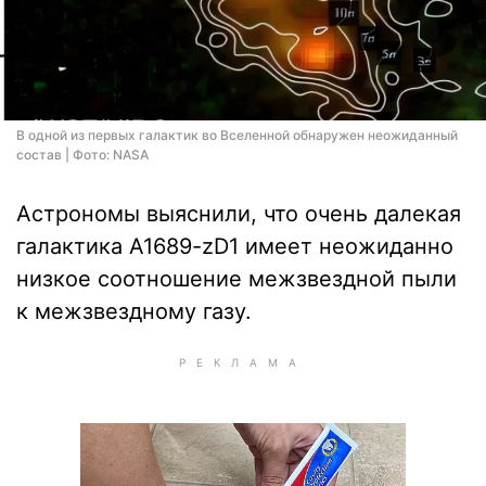
В одной из первых галактик во Вселенной обнаружен неожиданный
состав | Фото: NASA
Астрономы выяснили, что очень далекая
галактика A1689-zD1 имеет неожиданно
низкое соотношение межзвездной пыли
к межзвездному газу.