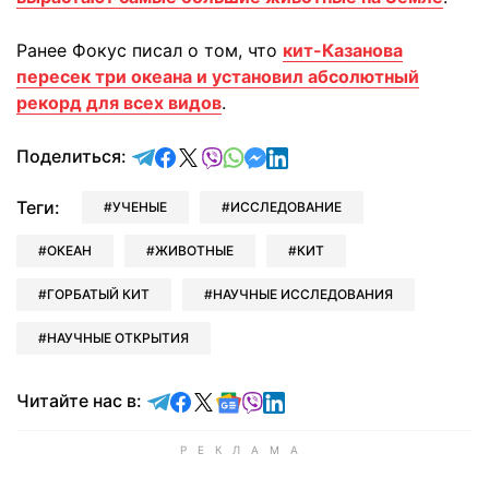
Ранее Фокус писал о том, что
кит-Казанова
пересек три океана и установил абсолютный
рекорд для всех видов
.
отправить в Telegram
поделиться в Facebook
поделиться в X
отправить в Viber
отправить в Whatsapp
отправить в Messenger
отправить в LinkedIn
Поделиться:
Теги:
УЧЕНЫЕ
ИССЛЕДОВАНИЕ
ОКЕАН
ЖИВОТНЫЕ
КИТ
ГОРБАТЫЙ КИТ
НАУЧНЫЕ ИССЛЕДОВАНИЯ
НАУЧНЫЕ ОТКРЫТИЯ
Читайте в Telegram
Читайте в Facebook
Читайте в X
Читайте в Google news
Читайте в Viber
Читайте в LinkedIn
Читайте нас в: