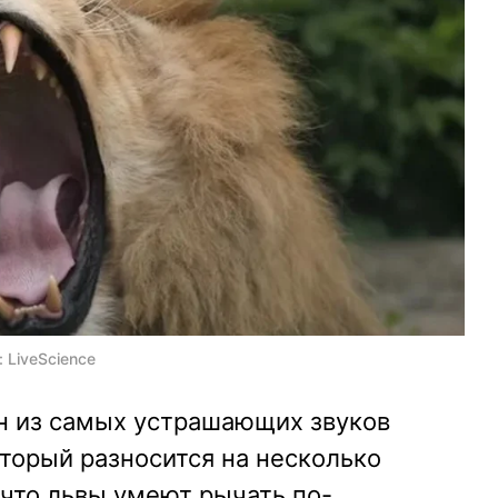
 LiveScience
ин из самых устрашающих звуков
торый разносится на несколько
 что львы умеют рычать по-