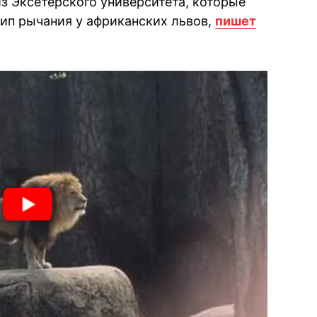
з Эксетерского университета, которые
ип рычания у африканских львов,
пишет