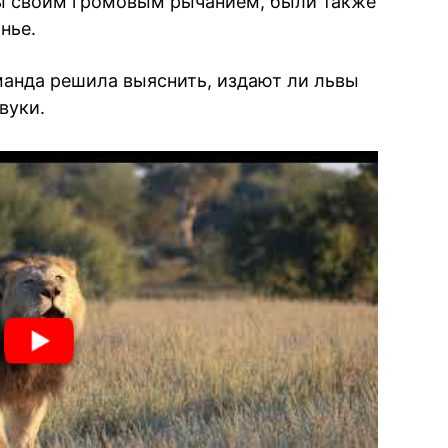
ны своим громовым рычанием, были также
нье.
анда решила выяснить, издают ли львы
вуки.