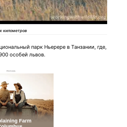
их километров
иональный парк Ньерере в Танзании, где,
6900 особей львов.
РЕКЛАМА