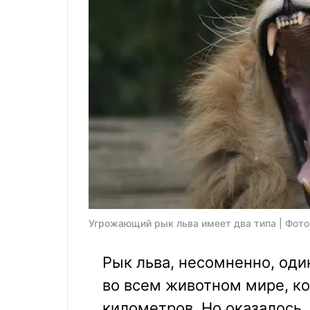
Угрожающий рык льва имеет два типа | Фото:
Рык льва, несомненно, од
во всем животном мире, ко
километров. Но оказалось,