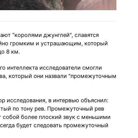
ают "королями джунглей", славятся
йно громким и устрашающим, который
о 8 км.
го интеллекта исследователи смогли
ва, который они назвали "промежуточным
ор исследования, в интервью объяснил:
утый по тону рев. Промежуточный рев
ет собой более плоский звук с меньшими
всегда будет следовать промежуточный